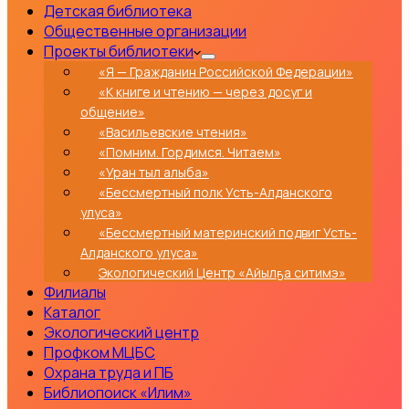
Детская библиотека
Общественные организации
Проекты библиотеки
«Я — Гражданин Российской Федерации»
«К книге и чтению — через досуг и
общение»
«Васильевские чтения»
«Помним. Гордимся. Читаем»
«Уран тыл алыба»
«Бессмертный полк Усть-Алданского
улуса»
«Бессмертный материнский подвиг Усть-
Алданского улуса»
Экологический Центр «Айылҕа ситимэ»
Филиалы
Каталог
Экологический центр
Профком МЦБС
Охрана труда и ПБ
Библиопоиск «Илим»