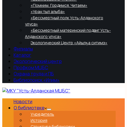
«Помним. Гордимся. Читаем»
«Уран тыл алыба»
«Бессмертный полк Усть-Алданского
улуса»
«Бессмертный материнский подвиг Усть-
Алданского улуса»
Экологический Центр «Айылҕа ситимэ»
Филиалы
Каталог
Экологический центр
Профком МЦБС
Охрана труда и ПБ
Библиопоиск «Илим»
Новости
О библиотеке
Учредитель
История
Структура библиотеки